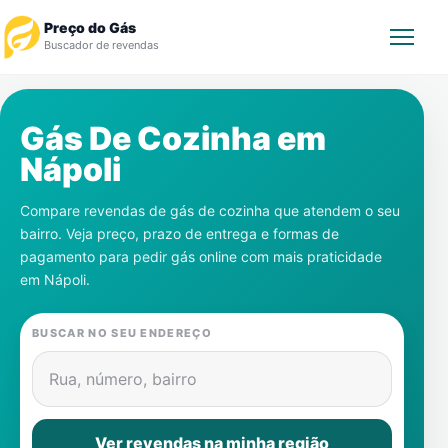
Preço do Gás
Buscador de revendas
Rastrear Pedido
Gás De Cozinha em
Nápoli
Revendedor
Compare revendas de gás de cozinha que atendem o seu
Notícias
bairro. Veja preço, prazo de entrega e formas de
pagamento para pedir gás online com mais praticidade
Cadastre-se
em
Nápoli
.
Gás
BUSCAR NO SEU ENDEREÇO
Contatos
Rua, número, bairro
Ver revendas na minha região