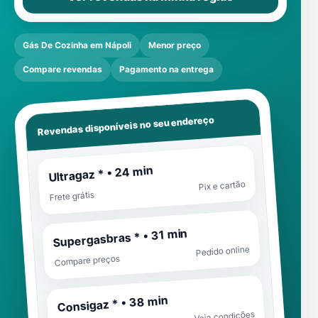
Gás De Cozinha em Nápoli
Menor preço
Compare revendas
Pagamento na entrega
Revendas disponíveis no seu endereço
Ultragaz * • 24 min
Pix e cartão
Frete grátis
Supergasbras * • 31 min
Pedido online
Compare preços
Consigaz * • 38 min
Veja condições