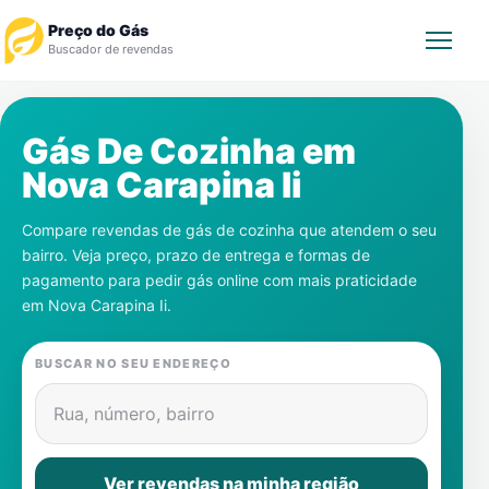
Preço do Gás
Buscador de revendas
Rastrear Pedido
Gás De Cozinha em
Nova Carapina Ii
Revendedor
Compare revendas de gás de cozinha que atendem o seu
Notícias
bairro. Veja preço, prazo de entrega e formas de
pagamento para pedir gás online com mais praticidade
Cadastre-se
em
Nova Carapina Ii
.
Gás
BUSCAR NO SEU ENDEREÇO
Contatos
Rua, número, bairro
Ver revendas na minha região