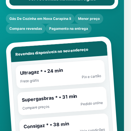
Gás De Cozinha em Nova Carapina Ii
Menor preço
Compare revendas
Pagamento na entrega
Revendas disponíveis no seu endereço
Ultragaz * • 24 min
Pix e cartão
Frete grátis
Supergasbras * • 31 min
Pedido online
Compare preços
Consigaz * • 38 min
Veja condições