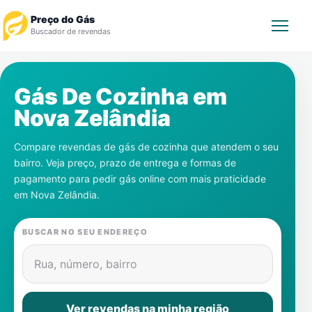
Preço do Gás
Buscador de revendas
Rastrear Pedido
Gás De Cozinha em
Nova Zelândia
Revendedor
Compare revendas de gás de cozinha que atendem o seu
Notícias
bairro. Veja preço, prazo de entrega e formas de
pagamento para pedir gás online com mais praticidade
Cadastre-se
em
Nova Zelândia
.
Gás
BUSCAR NO SEU ENDEREÇO
Contatos
Rua, número, bairro
Ver revendas na minha região