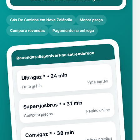
Gás De Cozinha em Nova Zelândia
Menor preço
Compare revendas
Pagamento na entrega
Revendas disponíveis no seu endereço
Ultragaz * • 24 min
Pix e cartão
Frete grátis
Supergasbras * • 31 min
Pedido online
Compare preços
Consigaz * • 38 min
Veja condições