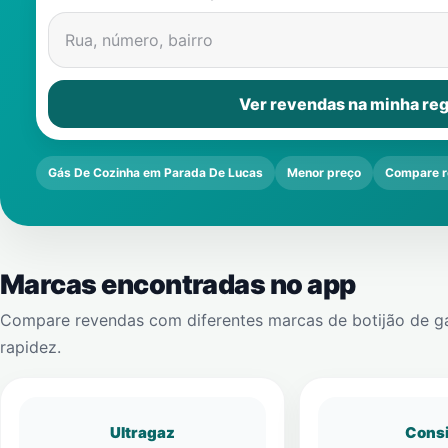
Rua, número, bairro
Ver revendas na minha reg
Gás De Cozinha em Parada De Lucas
Menor preço
Compare r
Marcas encontradas no app
Compare revendas com diferentes marcas de botijão de g
rapidez.
Ultragaz
Cons