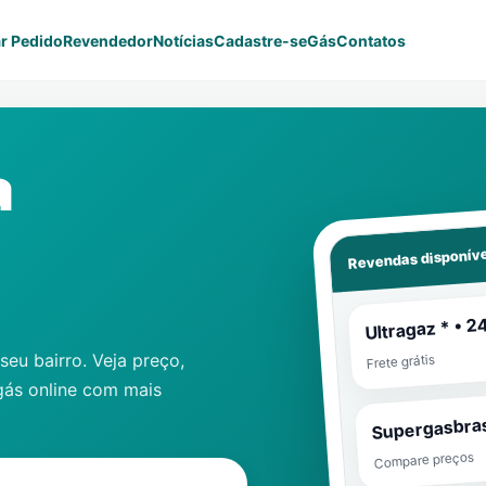
r Pedido
Revendedor
Notícias
Cadastre-se
Gás
Contatos
a
Revendas disponíve
Ultragaz * • 2
eu bairro. Veja preço,
Frete grátis
gás online com mais
Supergasbras
Compare preços