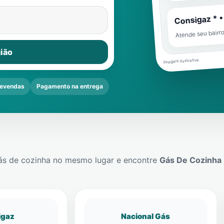
Consigaz * •
Atende seu bairr
ião
Imagem ilustrativa
evendas
Pagamento na entrega
ás de cozinha no mesmo lugar e encontre
Gás De Cozinha
igaz
Nacional Gás