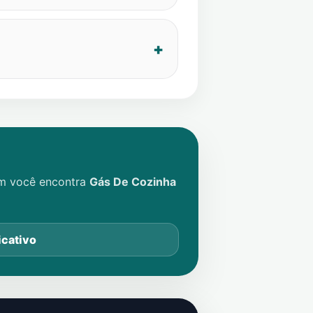
im você encontra
Gás De Cozinha
icativo