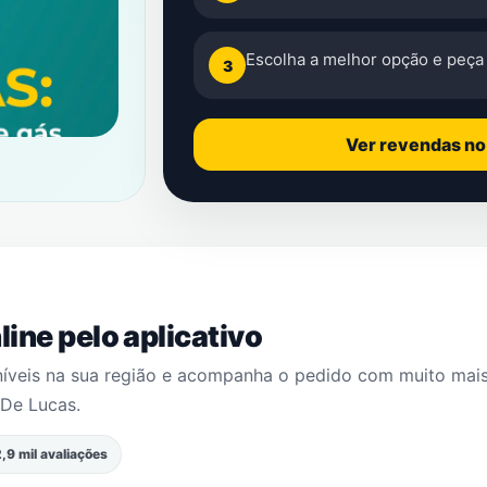
Escolha a melhor opção e peça 
3
Ver revendas n
ine pelo aplicativo
níveis na sua região e acompanha o pedido com muito mai
 De Lucas
.
,9 mil avaliações