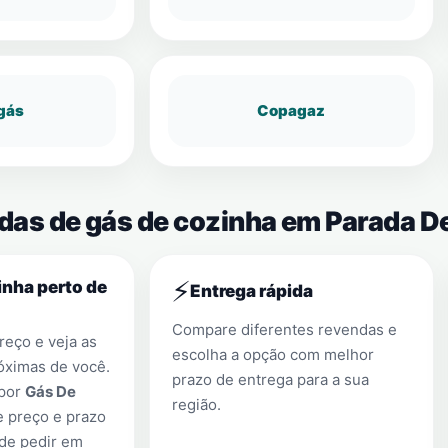
gás
Copagaz
ndas de gás de cozinha em Parada D
⚡
nha perto de
Entrega rápida
Compare diferentes revendas e
eço e veja as
escolha a opção com melhor
óximas de você.
prazo de entrega para a sua
 por
Gás De
região.
e preço e prazo
 de pedir em