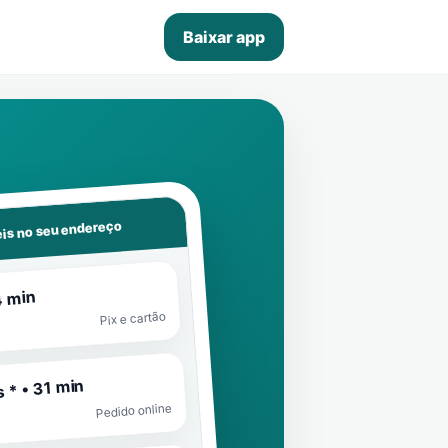
Baixar app
is no seu endereço
4 min
Pix e cartão
 * • 31 min
Pedido online