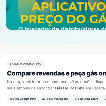
BAIXE O APLICATIVO
Compare revendas e peça gás onl
No app, você informa o endereço, vê as opções dispo
mais simples de encontrar
Gás De Cozinha
em
Parada
4,9 na Google Play
37,5 mil avaliações
4,9 na App Store
2