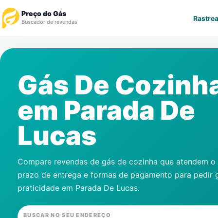
Preço do Gás
Rastrea
Buscador de revendas
Rastrear Pedido
Gás De Cozinh
Revendedor
em
Parada De
Notícias
Lucas
Cadastre-se
Gás
Compare revendas de gás de cozinha que atendem o s
prazo de entrega e formas de pagamento para pedir 
Contatos
praticidade em
Parada De Lucas
.
BUSCAR NO SEU ENDEREÇO