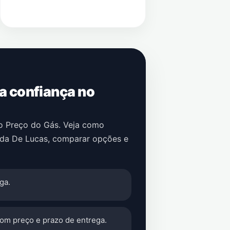
 a confiança no
no Preço do Gás. Veja como
da De Lucas
, comparar opções e
ga.
com preço e prazo de entrega.