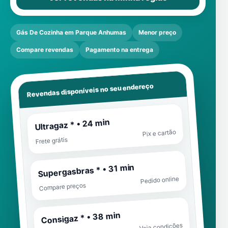
Gás De Cozinha em Parque Anhumas
Menor preço
Compare revendas
Pagamento na entrega
Revendas disponíveis no seu endereço
Ultragaz * • 24 min
Pix e cartão
Frete grátis
Supergasbras * • 31 min
Pedido online
Compare preços
Consigaz * • 38 min
Veja condições