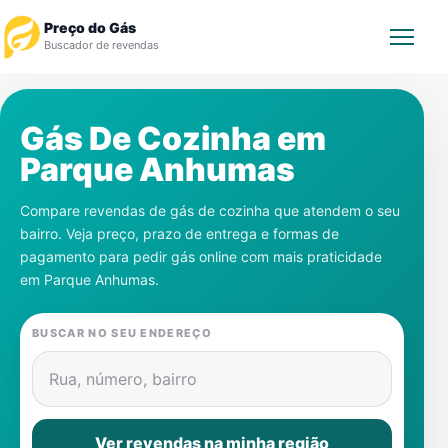
Preço do Gás
Buscador de revendas
Rastrear Pedido
Gás De Cozinha em
Parque Anhumas
Revendedor
Compare revendas de gás de cozinha que atendem o seu
Notícias
bairro. Veja preço, prazo de entrega e formas de
pagamento para pedir gás online com mais praticidade
Cadastre-se
em
Parque Anhumas
.
Gás
BUSCAR NO SEU ENDEREÇO
Contatos
Rua, número, bairro
Ver revendas na minha região