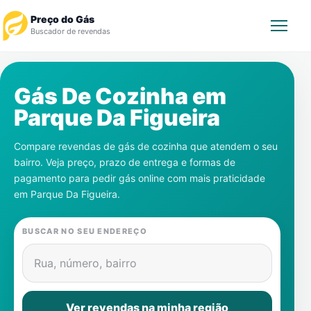
Preço do Gás
Buscador de revendas
Rastrear Pedido
Gás De Cozinha em
Parque Da Figueira
Revendedor
Compare revendas de gás de cozinha que atendem o seu
Notícias
bairro. Veja preço, prazo de entrega e formas de
pagamento para pedir gás online com mais praticidade
Cadastre-se
em
Parque Da Figueira
.
Gás
BUSCAR NO SEU ENDEREÇO
Contatos
Rua, número, bairro
Ver revendas na minha região