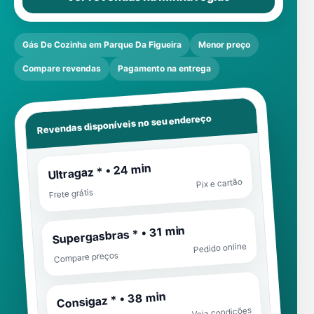
Gás De Cozinha em Parque Da Figueira
Menor preço
Compare revendas
Pagamento na entrega
Revendas disponíveis no seu endereço
Ultragaz * • 24 min
Pix e cartão
Frete grátis
Supergasbras * • 31 min
Pedido online
Compare preços
Consigaz * • 38 min
Veja condições