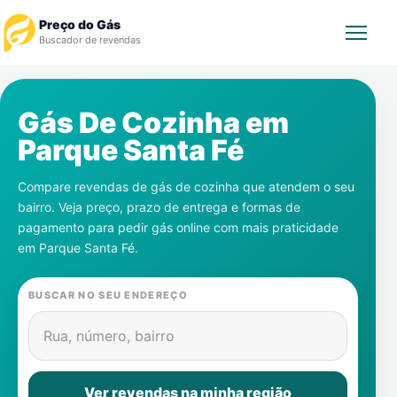
Preço do Gás
Buscador de revendas
Rastrear Pedido
Gás De Cozinha em
Parque Santa Fé
Revendedor
Compare revendas de gás de cozinha que atendem o seu
Notícias
bairro. Veja preço, prazo de entrega e formas de
pagamento para pedir gás online com mais praticidade
Cadastre-se
em
Parque Santa Fé
.
Gás
BUSCAR NO SEU ENDEREÇO
Contatos
Rua, número, bairro
Ver revendas na minha região