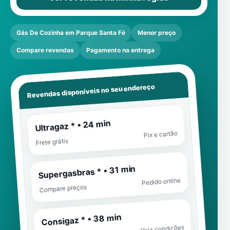
Gás De Cozinha em Parque Santa Fé
Menor preço
Compare revendas
Pagamento na entrega
Revendas disponíveis no seu endereço
Ultragaz * • 24 min
Pix e cartão
Frete grátis
Supergasbras * • 31 min
Pedido online
Compare preços
Consigaz * • 38 min
Veja condições