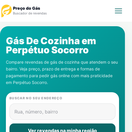
Preço do Gás
Buscador de revendas
Rastrear Pedido
Gás De Cozinha em
Perpétuo Socorro
Revendedor
Compare revendas de gás de cozinha que atendem o seu
Notícias
bairro. Veja preço, prazo de entrega e formas de
pagamento para pedir gás online com mais praticidade
Cadastre-se
em
Perpétuo Socorro
.
Gás
BUSCAR NO SEU ENDEREÇO
Contatos
Rua, número, bairro
Ver revendas na minha região