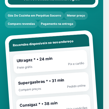
Gás De Cozinha em Perpétuo Socorro
Menor preço
Compare revendas
Pagamento na entrega
Revendas disponíveis no seu endereço
Ultragaz * • 24 min
Pix e cartão
Frete grátis
Supergasbras * • 31 min
Pedido online
Compare preços
Consigaz * • 38 min
Veja condições