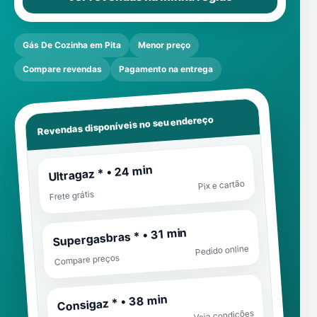
Gás De Cozinha em Pita
Menor preço
Compare revendas
Pagamento na entrega
Revendas disponíveis no seu endereço
Ultragaz * • 24 min
Pix e cartão
Frete grátis
Supergasbras * • 31 min
Pedido online
Compare preços
Consigaz * • 38 min
Veja condições