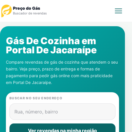
Preço do Gás
Buscador de revendas
Rastrear Pedido
Gás De Cozinha em
Portal De Jacaraípe
Revendedor
Compare revendas de gás de cozinha que atendem o seu
Notícias
bairro. Veja preço, prazo de entrega e formas de
pagamento para pedir gás online com mais praticidade
Cadastre-se
em
Portal De Jacaraípe
.
Gás
BUSCAR NO SEU ENDEREÇO
Contatos
Rua, número, bairro
Ver revendas na minha região