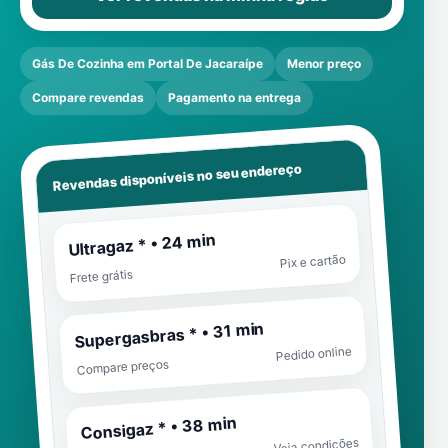
Gás De Cozinha em Portal De Jacaraípe
Menor preço
Compare revendas
Pagamento na entrega
Revendas disponíveis no seu endereço
Ultragaz * • 24 min
Pix e cartão
Frete grátis
Supergasbras * • 31 min
Pedido online
Compare preços
Consigaz * • 38 min
Veja condições