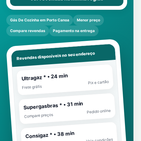
Gás De Cozinha em Porto Canoa
Menor preço
Compare revendas
Pagamento na entrega
Revendas disponíveis no seu endereço
Ultragaz * • 24 min
Pix e cartão
Frete grátis
Supergasbras * • 31 min
Pedido online
Compare preços
Consigaz * • 38 min
Veja condições