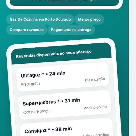
Gás De Cozinha em Porto Dourado
Menor preço
Compare revendas
Pagamento na entrega
Revendas disponíveis no seu endereço
Ultragaz * • 24 min
Pix e cartão
Frete grátis
Supergasbras * • 31 min
Pedido online
Compare preços
Consigaz * • 38 min
Veja condições