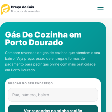
Preço do Gás
Buscador de revendas
Rastrear Pedido
Gás De Cozinha em
Porto Dourado
Revendedor
Compare revendas de gás de cozinha que atendem o seu
Notícias
bairro. Veja preço, prazo de entrega e formas de
pagamento para pedir gás online com mais praticidade
Cadastre-se
em
Porto Dourado
.
Gás
BUSCAR NO SEU ENDEREÇO
Contatos
Rua, número, bairro
Ver revendas na minha região