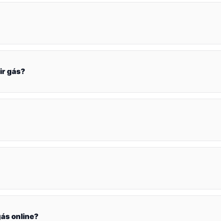
ir gás?
ás online?