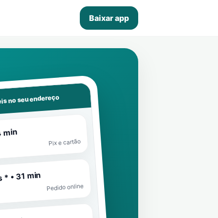
Baixar app
is no seu endereço
4 min
Pix e cartão
 * • 31 min
Pedido online