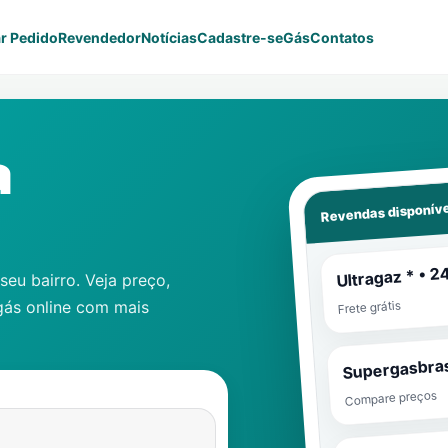
r Pedido
Revendedor
Notícias
Cadastre-se
Gás
Contatos
a
Revendas disponíve
Ultragaz * • 2
eu bairro. Veja preço,
gás online com mais
Frete grátis
Supergasbras
Compare preços