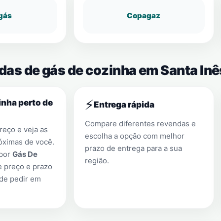
gás
Copagaz
das de gás de cozinha em Santa Inê
⚡
nha perto de
Entrega rápida
Compare diferentes revendas e
eço e veja as
escolha a opção com melhor
óximas de você.
prazo de entrega para a sua
 por
Gás De
região.
e preço e prazo
 de pedir em