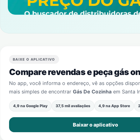
BAIXE O APLICATIVO
Compare revendas e peça gás onl
No app, você informa o endereço, vê as opções dispo
mais simples de encontrar
Gás De Cozinha
em
Santa I
4,9 na Google Play
37,5 mil avaliações
4,9 na App Store
2
Baixar o aplicativo