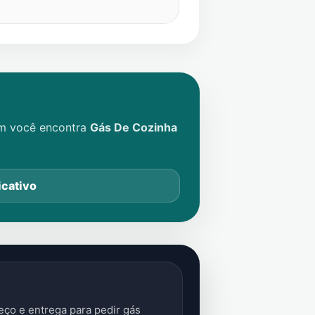
im você encontra
Gás De Cozinha
icativo
ço e entrega para pedir gás