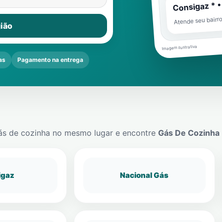
Consigaz * •
Atende seu bairr
ião
Imagem ilustrativa
as
Pagamento na entrega
ás de cozinha no mesmo lugar e encontre
Gás De Cozinha
igaz
Nacional Gás