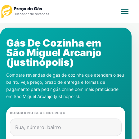
Preço do Gás
Buscador de revendas
Rastrear Pedido
Gás De Cozinha em
São Miguel Arcanjo
Revendedor
(justinópolis)
Notícias
Compare revendas de gás de cozinha que atendem o seu
bairro. Veja preço, prazo de entrega e formas de
Cadastre-se
pagamento para pedir gás online com mais praticidade
em
São Miguel Arcanjo (justinópolis)
.
Gás
BUSCAR NO SEU ENDEREÇO
Contatos
Rua, número, bairro