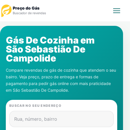
Preço do Gás
Buscador de revendas
Rastrear Pedido
Gás De Cozinha em
São Sebastião De
Revendedor
Campolide
Notícias
Compare revendas de gás de cozinha que atendem o seu
bairro. Veja preço, prazo de entrega e formas de
Cadastre-se
pagamento para pedir gás online com mais praticidade
em
São Sebastião De Campolide
.
Gás
BUSCAR NO SEU ENDEREÇO
Contatos
Rua, número, bairro