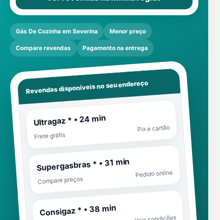
Gás De Cozinha em Severina
Menor preço
Compare revendas
Pagamento na entrega
Revendas disponíveis no seu endereço
Ultragaz * • 24 min
Pix e cartão
Frete grátis
Supergasbras * • 31 min
Pedido online
Compare preços
Consigaz * • 38 min
Veja condições