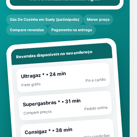
Gás De Cozinha em Suely (justinópolis)
Menor preço
Compare revendas
Pagamento na entrega
Revendas disponíveis no seu endereço
Ultragaz * • 24 min
Pix e cartão
Frete grátis
Supergasbras * • 31 min
Pedido online
Compare preços
Consigaz * • 38 min
Veja condições