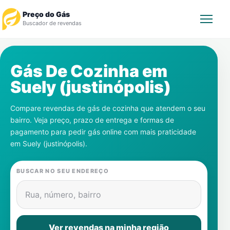
Preço do Gás
Buscador de revendas
Rastrear Pedido
Gás De Cozinha em
Suely (justinópolis)
Revendedor
Compare revendas de gás de cozinha que atendem o seu
Notícias
bairro. Veja preço, prazo de entrega e formas de
pagamento para pedir gás online com mais praticidade
Cadastre-se
em
Suely (justinópolis)
.
Gás
BUSCAR NO SEU ENDEREÇO
Contatos
Rua, número, bairro
Ver revendas na minha região