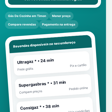
Gás De Cozinha em Timon
Menor preço
Compare revendas
Pagamento na entrega
Revendas disponíveis no seu endereço
Ultragaz * • 24 min
Pix e cartão
Frete grátis
Supergasbras * • 31 min
Pedido online
Compare preços
Consigaz * • 38 min
Veja condições