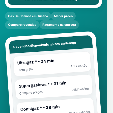
Gás De Cozinha em Tucano
Menor preço
Compare revendas
Pagamento na entrega
Revendas disponíveis no seu endereço
Ultragaz * • 24 min
Pix e cartão
Frete grátis
Supergasbras * • 31 min
Pedido online
Compare preços
Consigaz * • 38 min
Veja condições