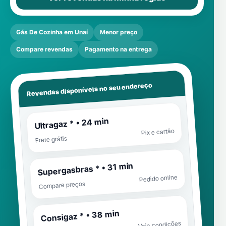
Gás De Cozinha em Unaí
Menor preço
Compare revendas
Pagamento na entrega
Revendas disponíveis no seu endereço
Ultragaz * • 24 min
Pix e cartão
Frete grátis
Supergasbras * • 31 min
Pedido online
Compare preços
Consigaz * • 38 min
Veja condições