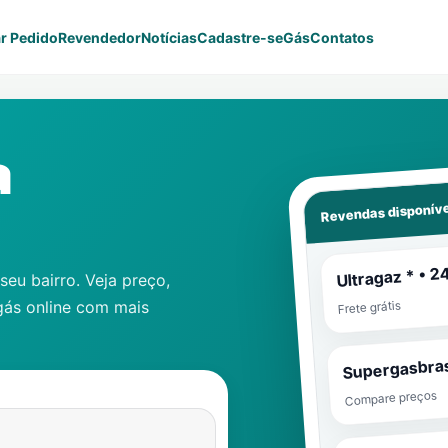
r Pedido
Revendedor
Notícias
Cadastre-se
Gás
Contatos
a
Revendas disponíve
Ultragaz * • 2
eu bairro. Veja preço,
gás online com mais
Frete grátis
Supergasbras
Compare preços