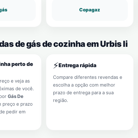
gás
Copagaz
das de gás de cozinha em Urbis Ii
⚡
nha perto de
Entrega rápida
Compare diferentes revendas e
eço e veja as
escolha a opção com melhor
óximas de você.
prazo de entrega para a sua
 por
Gás De
região.
e preço e prazo
 de pedir em