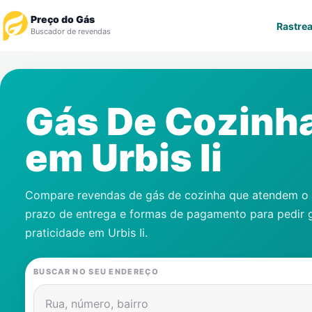
Preço do Gás
Rastrea
Buscador de revendas
Rastrear Pedido
Gás De Cozinh
Revendedor
em
Urbis Ii
Notícias
Cadastre-se
Compare revendas de gás de cozinha que atendem o s
prazo de entrega e formas de pagamento para pedir 
Gás
praticidade em
Urbis Ii
.
Contatos
BUSCAR NO SEU ENDEREÇO
Rua, número, bairro