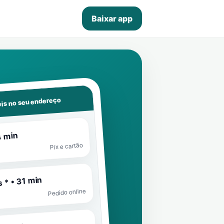
Baixar app
is no seu endereço
4 min
Pix e cartão
 * • 31 min
Pedido online