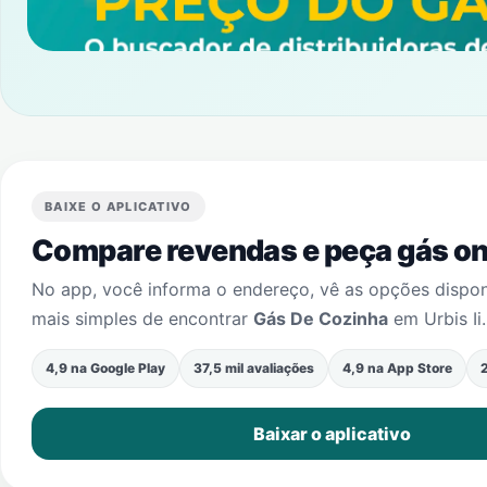
BAIXE O APLICATIVO
Compare revendas e peça gás onl
No app, você informa o endereço, vê as opções dispo
mais simples de encontrar
Gás De Cozinha
em
Urbis Ii
.
4,9 na Google Play
37,5 mil avaliações
4,9 na App Store
2
Baixar o aplicativo