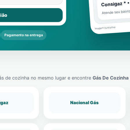
Consigaz * •
Atende seu bairr
ião
Imagem ilustrativa
Pagamento na entrega
ás de cozinha no mesmo lugar e encontre
Gás De Cozinha
igaz
Nacional Gás