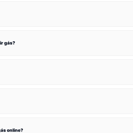
ir gás?
ás online?