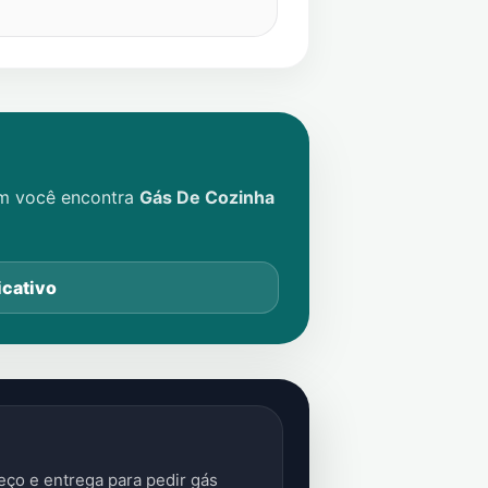
im você encontra
Gás De Cozinha
icativo
ço e entrega para pedir gás