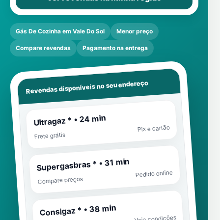
Gás De Cozinha em Vale Do Sol
Menor preço
Compare revendas
Pagamento na entrega
Revendas disponíveis no seu endereço
Ultragaz * • 24 min
Pix e cartão
Frete grátis
Supergasbras * • 31 min
Pedido online
Compare preços
Consigaz * • 38 min
Veja condições