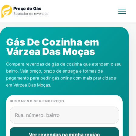
Preço do Gás
Buscador de revendas
Rastrear Pedido
Gás De Cozinha em
Várzea Das Moças
Revendedor
Compare revendas de gás de cozinha que atendem o seu
Notícias
bairro. Veja preço, prazo de entrega e formas de
pagamento para pedir gás online com mais praticidade
Cadastre-se
em
Várzea Das Moças
.
Gás
BUSCAR NO SEU ENDEREÇO
Contatos
Rua, número, bairro
Ver revendas na minha região