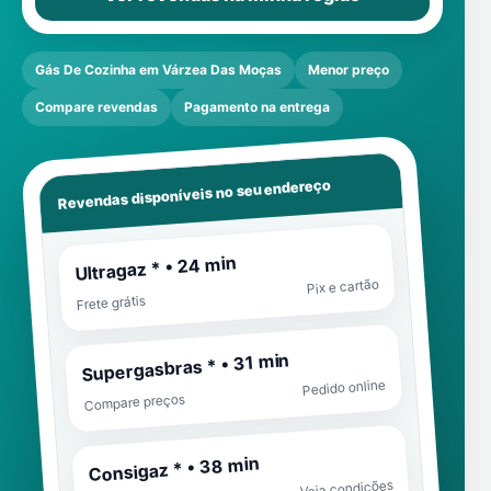
Gás De Cozinha em Várzea Das Moças
Menor preço
Compare revendas
Pagamento na entrega
Revendas disponíveis no seu endereço
Ultragaz * • 24 min
Pix e cartão
Frete grátis
Supergasbras * • 31 min
Pedido online
Compare preços
Consigaz * • 38 min
Veja condições