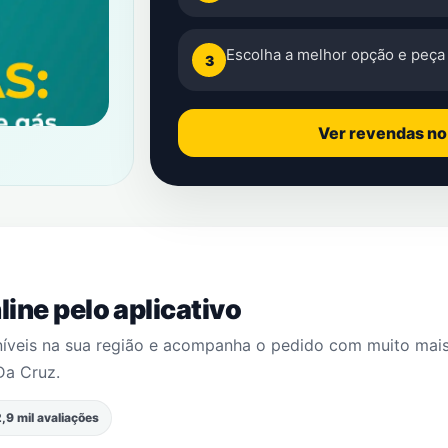
Escolha a melhor opção e peça 
3
Ver revendas n
ine pelo aplicativo
níveis na sua região e acompanha o pedido com muito mai
Da Cruz
.
,9 mil avaliações