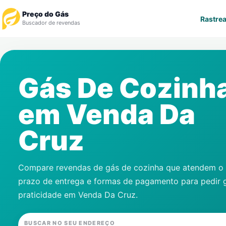
Preço do Gás
Rastrea
Buscador de revendas
Rastrear Pedido
Gás De Cozinh
Revendedor
em
Venda Da
Notícias
Cruz
Cadastre-se
Gás
Compare revendas de gás de cozinha que atendem o s
prazo de entrega e formas de pagamento para pedir 
Contatos
praticidade em
Venda Da Cruz
.
BUSCAR NO SEU ENDEREÇO