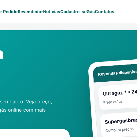
r Pedido
Revendedor
Notícias
Cadastre-se
Gás
Contatos
a
Revendas disponíve
Ultragaz * • 2
eu bairro. Veja preço,
Frete grátis
gás online com mais
Supergasbras
Compare preços