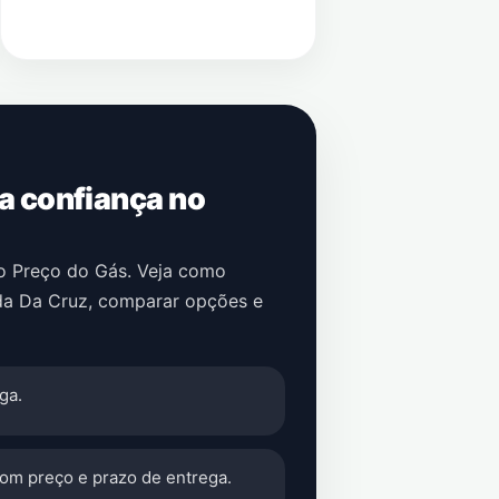
 a confiança no
no Preço do Gás. Veja como
da Da Cruz
, comparar opções e
ga.
com preço e prazo de entrega.