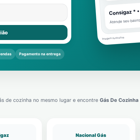
Consigaz * •
Atende seu bairr
ião
Imagem ilustrativa
vendas
Pagamento na entrega
ás de cozinha no mesmo lugar e encontre
Gás De Cozinha
igaz
Nacional Gás