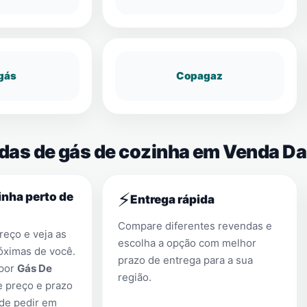
gás
Copagaz
ndas de gás de cozinha em Venda D
⚡
nha perto de
Entrega rápida
Compare diferentes revendas e
eço e veja as
escolha a opção com melhor
óximas de você.
prazo de entrega para a sua
 por
Gás De
região.
e preço e prazo
 de pedir em