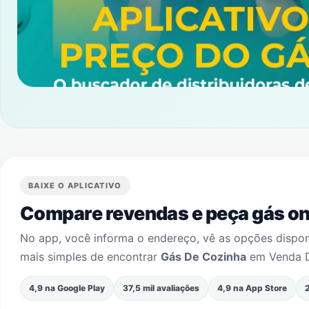
BAIXE O APLICATIVO
Compare revendas e peça gás onl
No app, você informa o endereço, vê as opções dispo
mais simples de encontrar
Gás De Cozinha
em
Venda 
4,9 na Google Play
37,5 mil avaliações
4,9 na App Store
2