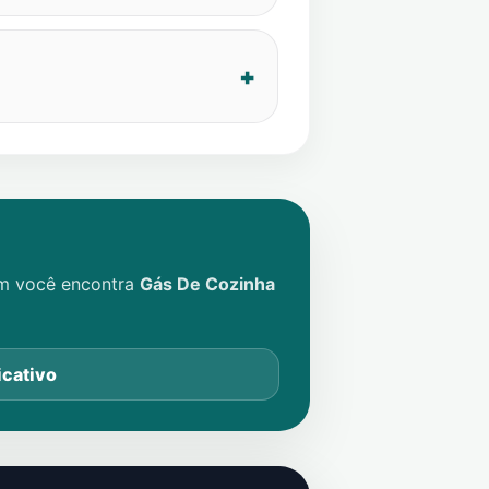
im você encontra
Gás De Cozinha
icativo