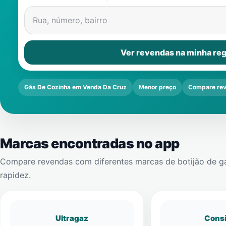
Rua, número, bairro
Ver revendas na minha reg
Gás De Cozinha em Venda Da Cruz
Menor preço
Compare re
Marcas encontradas no app
Compare revendas com diferentes marcas de botijão de g
rapidez.
Ultragaz
Cons