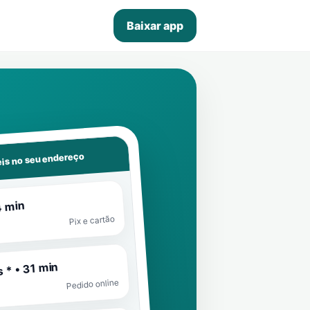
Baixar app
is no seu endereço
4 min
Pix e cartão
 * • 31 min
Pedido online