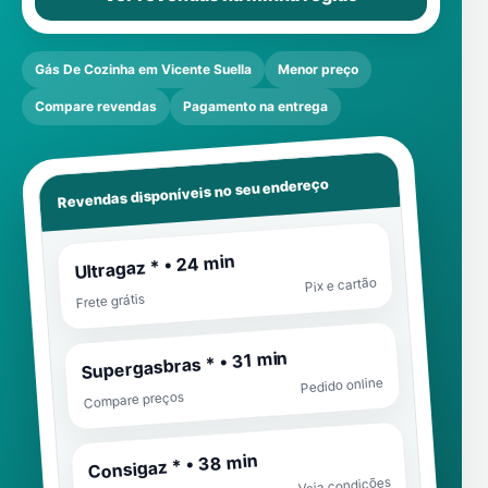
Gás De Cozinha em Vicente Suella
Menor preço
Compare revendas
Pagamento na entrega
Revendas disponíveis no seu endereço
Ultragaz * • 24 min
Pix e cartão
Frete grátis
Supergasbras * • 31 min
Pedido online
Compare preços
Consigaz * • 38 min
Veja condições