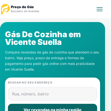
Preço do Gás
Buscador de revendas
Rastrear Pedido
Gás De Cozinha em
Vicente Suella
Revendedor
Compare revendas de gás de cozinha que atendem o seu
Notícias
bairro. Veja preço, prazo de entrega e formas de
pagamento para pedir gás online com mais praticidade
Cadastre-se
em
Vicente Suella
.
Gás
BUSCAR NO SEU ENDEREÇO
Contatos
Rua, número, bairro
Ver revendas na minha região