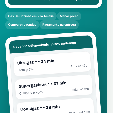
Gás De Cozinha em Vila Amélia
Menor preço
Compare revendas
Pagamento na entrega
Revendas disponíveis no seu endereço
Ultragaz * • 24 min
Pix e cartão
Frete grátis
Supergasbras * • 31 min
Pedido online
Compare preços
Consigaz * • 38 min
Veja condições