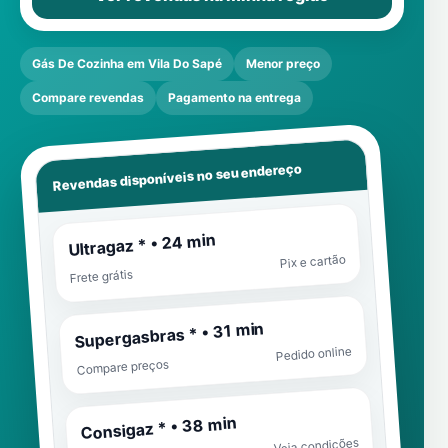
Gás De Cozinha em Vila Do Sapé
Menor preço
Compare revendas
Pagamento na entrega
Revendas disponíveis no seu endereço
Ultragaz * • 24 min
Pix e cartão
Frete grátis
Supergasbras * • 31 min
Pedido online
Compare preços
Consigaz * • 38 min
Veja condições