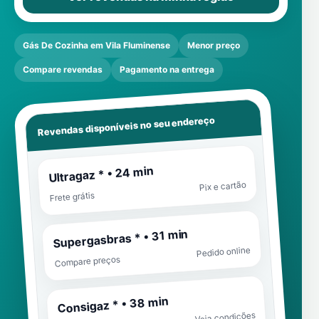
Gás De Cozinha em Vila Fluminense
Menor preço
Compare revendas
Pagamento na entrega
Revendas disponíveis no seu endereço
Ultragaz * • 24 min
Pix e cartão
Frete grátis
Supergasbras * • 31 min
Pedido online
Compare preços
Consigaz * • 38 min
Veja condições