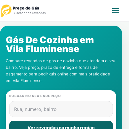
Preço do Gás
Buscador de revendas
Rastrear Pedido
Gás De Cozinha em
Vila Fluminense
Revendedor
Compare revendas de gás de cozinha que atendem o seu
Notícias
bairro. Veja preço, prazo de entrega e formas de
pagamento para pedir gás online com mais praticidade
Cadastre-se
em
Vila Fluminense
.
Gás
BUSCAR NO SEU ENDEREÇO
Contatos
Rua, número, bairro
Ver revendas na minha região