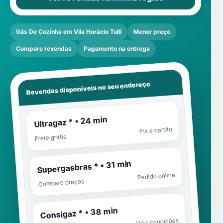
Gás De Cozinha em Vila Horácio Tulli
Menor preço
Compare revendas
Pagamento na entrega
Revendas disponíveis no seu endereço
Ultragaz * • 24 min
Pix e cartão
Frete grátis
Supergasbras * • 31 min
Pedido online
Compare preços
Consigaz * • 38 min
Veja condições