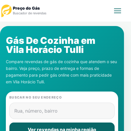
Preço do Gás
Buscador de revendas
Rastrear Pedido
Gás De Cozinha em
Vila Horácio Tulli
Revendedor
Compare revendas de gás de cozinha que atendem o seu
Notícias
bairro. Veja preço, prazo de entrega e formas de
pagamento para pedir gás online com mais praticidade
Cadastre-se
em
Vila Horácio Tulli
.
Gás
BUSCAR NO SEU ENDEREÇO
Contatos
Rua, número, bairro
Ver revendas na minha região