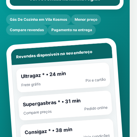
Gás De Cozinha em Vila Kosmos
Menor preço
Compare revendas
Pagamento na entrega
Revendas disponíveis no seu endereço
Ultragaz * • 24 min
Pix e cartão
Frete grátis
Supergasbras * • 31 min
Pedido online
Compare preços
Consigaz * • 38 min
Veja condições