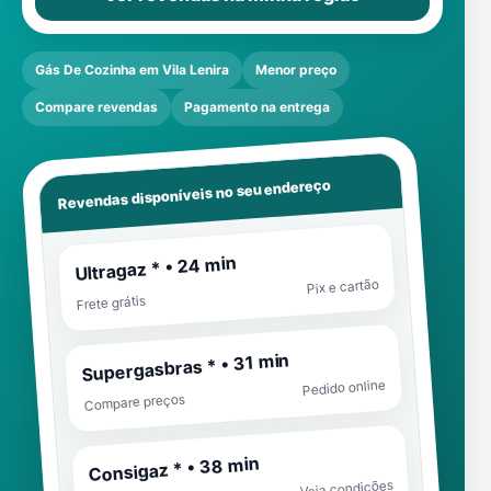
Gás De Cozinha em Vila Lenira
Menor preço
Compare revendas
Pagamento na entrega
Revendas disponíveis no seu endereço
Ultragaz * • 24 min
Pix e cartão
Frete grátis
Supergasbras * • 31 min
Pedido online
Compare preços
Consigaz * • 38 min
Veja condições