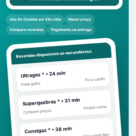
Gás De Cozinha em Vila Lídia
Menor preço
Compare revendas
Pagamento na entrega
Revendas disponíveis no seu endereço
Ultragaz * • 24 min
Pix e cartão
Frete grátis
Supergasbras * • 31 min
Pedido online
Compare preços
Consigaz * • 38 min
Veja condições