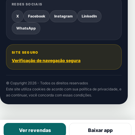
REDES SOCIAIS
X
Facebook
Instagram
LinkedIn
WhatsApp
SITE SEGURO
Verificação de navegação segura
© Copyright 2026 - Todos os direitos reservados
Este site utiliza cookies de acordo com sua
política de privacidade
, e
ao continuar, você concorda com essas condições.
Ver revendas
Baixar app