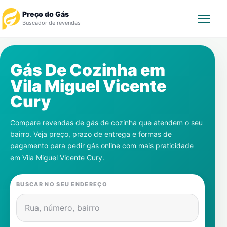
Preço do Gás
Buscador de revendas
Rastrear Pedido
Gás De Cozinha em
Vila Miguel Vicente
Revendedor
Cury
Notícias
Compare revendas de gás de cozinha que atendem o seu
bairro. Veja preço, prazo de entrega e formas de
Cadastre-se
pagamento para pedir gás online com mais praticidade
em
Vila Miguel Vicente Cury
.
Gás
BUSCAR NO SEU ENDEREÇO
Contatos
Rua, número, bairro