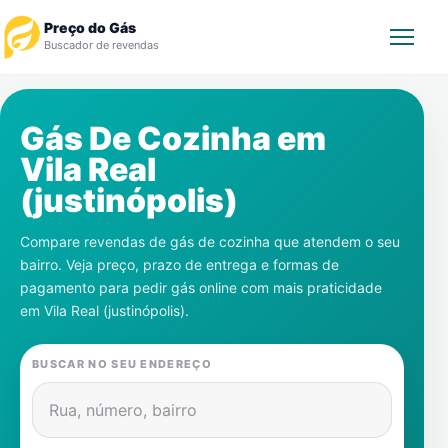
Preço do Gás
Buscador de revendas
Rastrear Pedido
Gás De Cozinha em
Vila Real
Revendedor
(justinópolis)
Notícias
Compare revendas de gás de cozinha que atendem o seu
bairro. Veja preço, prazo de entrega e formas de
Cadastre-se
pagamento para pedir gás online com mais praticidade
em
Vila Real (justinópolis)
.
Gás
BUSCAR NO SEU ENDEREÇO
Contatos
Rua, número, bairro