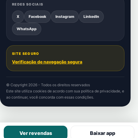
REDES SOCIAIS
X
Facebook
Instagram
LinkedIn
WhatsApp
SITE SEGURO
Verificação de navegação segura
© Copyright 2026 - Todos os direitos reservados
Este site utiliza cookies de acordo com sua
política de privacidade
, e
ao continuar, você concorda com essas condições.
Ver revendas
Baixar app