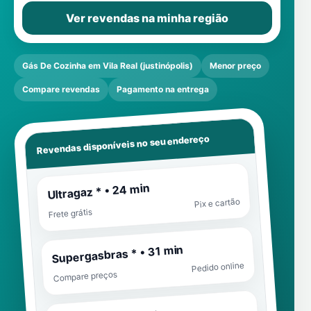
Ver revendas na minha região
Gás De Cozinha em Vila Real (justinópolis)
Menor preço
Compare revendas
Pagamento na entrega
Revendas disponíveis no seu endereço
Ultragaz * • 24 min
Pix e cartão
Frete grátis
Supergasbras * • 31 min
Pedido online
Compare preços