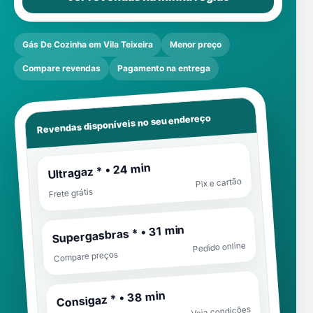
Gás De Cozinha em Vila Teixeira
Menor preço
Compare revendas
Pagamento na entrega
Revendas disponíveis no seu endereço
Ultragaz * • 24 min
Pix e cartão
Frete grátis
Supergasbras * • 31 min
Pedido online
Compare preços
Consigaz * • 38 min
Veja condições