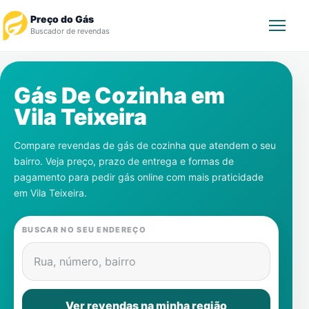
Preço do Gás
Buscador de revendas
Rastrear Pedido
Gás De Cozinha em
Vila Teixeira
Revendedor
Compare revendas de gás de cozinha que atendem o seu
Notícias
bairro. Veja preço, prazo de entrega e formas de
pagamento para pedir gás online com mais praticidade
Cadastre-se
em
Vila Teixeira
.
Gás
BUSCAR NO SEU ENDEREÇO
Contatos
Rua, número, bairro
Ver revendas na minha região