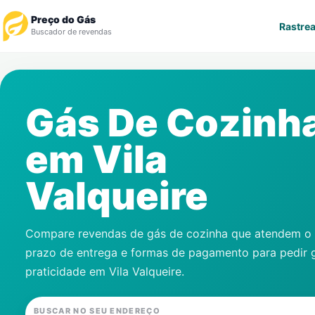
Preço do Gás
Rastrea
Buscador de revendas
Rastrear Pedido
Gás De Cozinh
Revendedor
em
Vila
Notícias
Valqueire
Cadastre-se
Gás
Compare revendas de gás de cozinha que atendem o s
prazo de entrega e formas de pagamento para pedir 
Contatos
praticidade em
Vila Valqueire
.
BUSCAR NO SEU ENDEREÇO