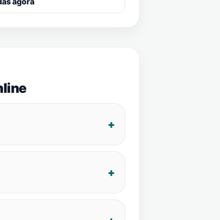
das agora
line