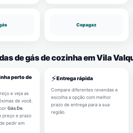
gás
Copagaz
das de gás de cozinha em Vila Valq
⚡
nha perto de
Entrega rápida
Compare diferentes revendas e
eço e veja as
escolha a opção com melhor
óximas de você.
prazo de entrega para a sua
 por
Gás De
região.
e preço e prazo
 de pedir em