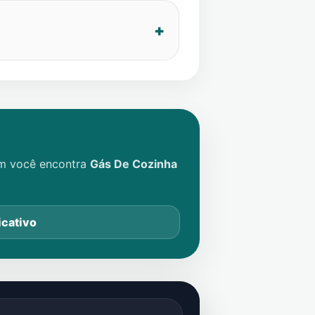
im você encontra
Gás De Cozinha
icativo