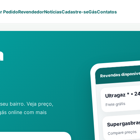
r Pedido
Revendedor
Notícias
Cadastre-se
Gás
Contatos
a
Revendas disponíve
Ultragaz * • 2
eu bairro. Veja preço,
Frete grátis
gás online com mais
Supergasbras
Compare preços