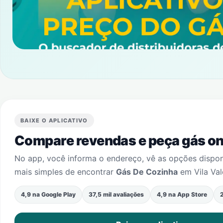
BAIXE O APLICATIVO
Compare revendas e peça gás onl
No app, você informa o endereço, vê as opções dispo
mais simples de encontrar
Gás De Cozinha
em
Vila Va
4,9 na Google Play
37,5 mil avaliações
4,9 na App Store
2