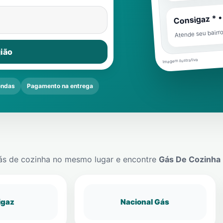
Consigaz * •
Atende seu bairr
ião
Imagem ilustrativa
endas
Pagamento na entrega
ás de cozinha no mesmo lugar e encontre
Gás De Cozinha
igaz
Nacional Gás