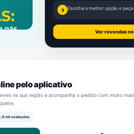
Escolha a melhor opção e peça 
3
Ver revendas n
ine pelo aplicativo
níveis na sua região e acompanha o pedido com muito mai
lqueire
.
,9 mil avaliações