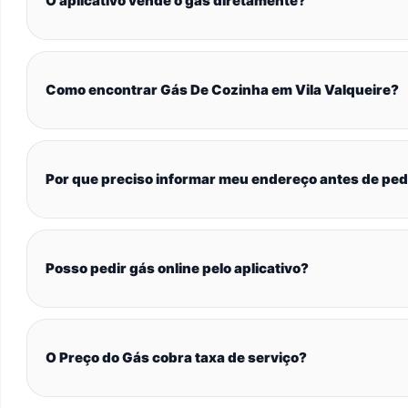
O aplicativo vende o gás diretamente?
Como encontrar Gás De Cozinha em Vila Valqueire?
Por que preciso informar meu endereço antes de ped
Posso pedir gás online pelo aplicativo?
O Preço do Gás cobra taxa de serviço?