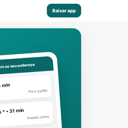
Baixar app
is no seu endereço
4 min
Pix e cartão
 * • 31 min
Pedido online