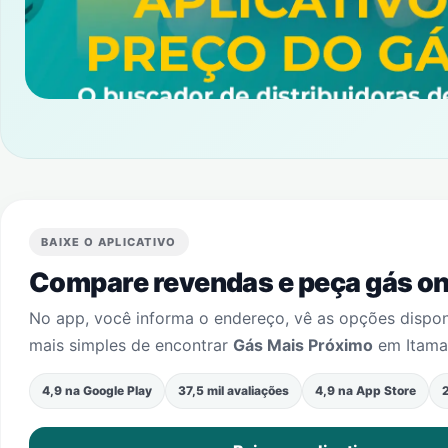
BAIXE O APLICATIVO
Compare revendas e peça gás onl
No app, você informa o endereço, vê as opções dispo
mais simples de encontrar
Gás Mais Próximo
em
Itama
4,9 na Google Play
37,5 mil avaliações
4,9 na App Store
2