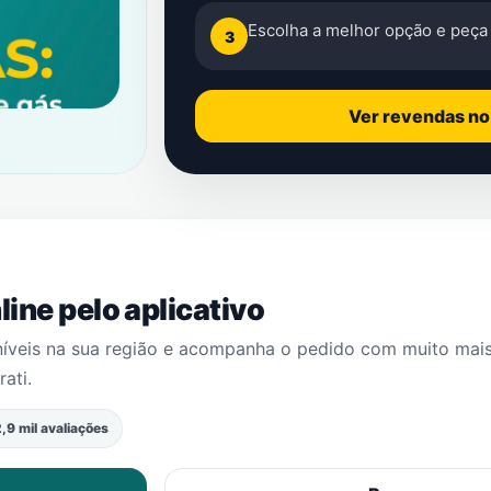
Escolha a melhor opção e peça 
3
Ver revendas n
ine pelo aplicativo
níveis na sua região e acompanha o pedido com muito mai
rati
.
,9 mil avaliações