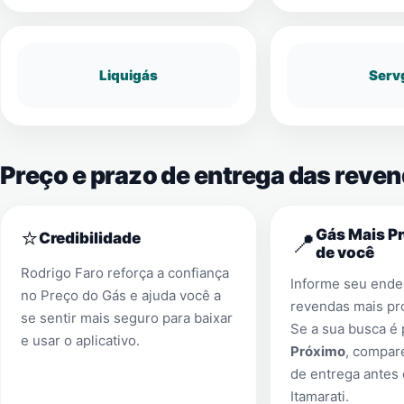
Liquigás
Serv
Preço e prazo de entrega das reven
⭐
Gás Mais P
📍
Credibilidade
de você
Rodrigo Faro reforça a confiança
Informe seu ender
no Preço do Gás e ajuda você a
revendas mais pr
se sentir mais seguro para baixar
Se a sua busca é
e usar o aplicativo.
Próximo
, compar
de entrega antes
Itamarati
.