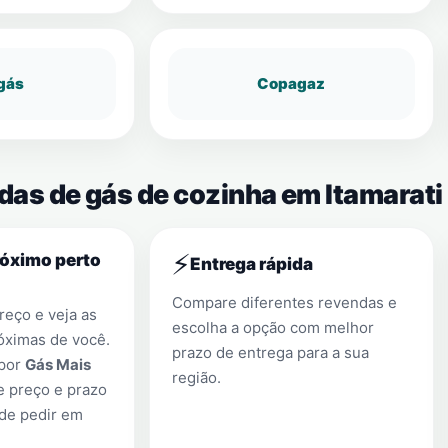
gás
Copagaz
das de gás de cozinha em Itamarati
⚡
róximo perto
Entrega rápida
Compare diferentes revendas e
eço e veja as
escolha a opção com melhor
óximas de você.
prazo de entrega para a sua
 por
Gás Mais
região.
e preço e prazo
 de pedir em