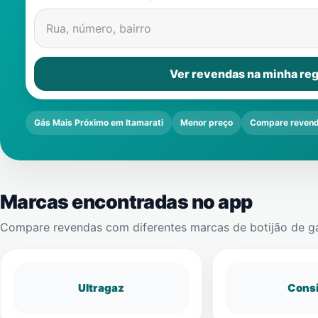
Rua, número, bairro
Ver revendas na minha reg
Gás Mais Próximo em Itamarati
Menor preço
Compare reven
Marcas encontradas no app
Compare revendas com diferentes marcas de botijão de g
Ultragaz
Cons