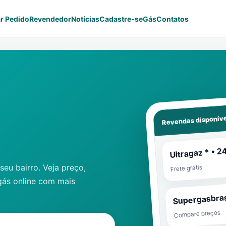
r Pedido
Revendedor
Notícias
Cadastre-se
Gás
Contatos
Revendas disponíve
Ultragaz * • 2
eu bairro. Veja preço,
Frete grátis
gás online com mais
Supergasbras
Compare preços