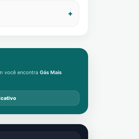
im você encontra
Gás Mais
icativo