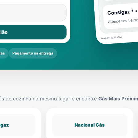
Consigaz * •
Atende seu bairr
ião
Imagem ilustrativa
das
Pagamento na entrega
ás de cozinha no mesmo lugar e encontre
Gás Mais Próxi
igaz
Nacional Gás