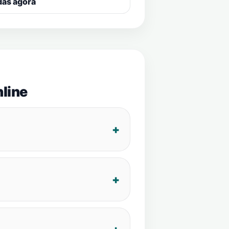
das agora
line