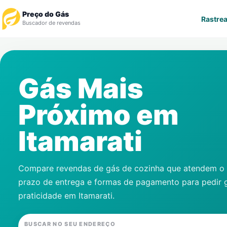
Preço do Gás
Rastrea
Buscador de revendas
Rastrear Pedido
Gás Mais
Revendedor
Próximo em
Notícias
Itamarati
Cadastre-se
Gás
Compare revendas de gás de cozinha que atendem o s
prazo de entrega e formas de pagamento para pedir 
Contatos
praticidade em
Itamarati
.
BUSCAR NO SEU ENDEREÇO