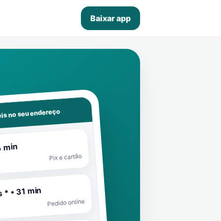
Baixar app
is no seu endereço
4 min
Pix e cartão
 * • 31 min
Pedido online