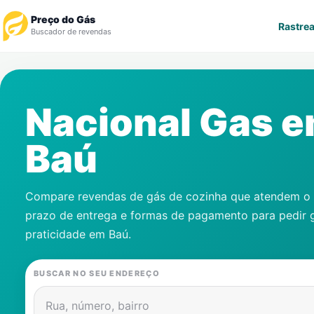
Preço do Gás
Rastrea
Buscador de revendas
Rastrear Pedido
Nacional Gas 
Revendedor
Baú
Notícias
Cadastre-se
Compare revendas de gás de cozinha que atendem o s
prazo de entrega e formas de pagamento para pedir 
Gás
praticidade em
Baú
.
Contatos
BUSCAR NO SEU ENDEREÇO
Rua, número, bairro