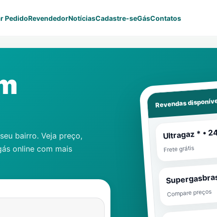
r Pedido
Revendedor
Notícias
Cadastre-se
Gás
Contatos
em
Revendas disponíve
Ultragaz * • 2
eu bairro. Veja preço,
gás online com mais
Frete grátis
Supergasbras
Compare preços