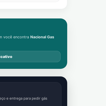
im você encontra
Nacional Gas
icativo
ço e entrega para pedir gás