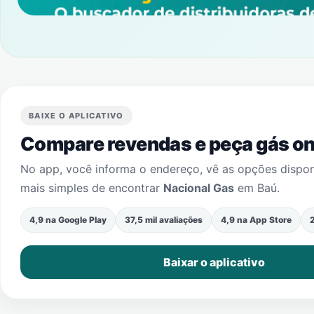
BAIXE O APLICATIVO
Compare revendas e peça gás onl
No app, você informa o endereço, vê as opções dispo
mais simples de encontrar
Nacional Gas
em
Baú
.
4,9 na Google Play
37,5 mil avaliações
4,9 na App Store
2
Baixar o aplicativo