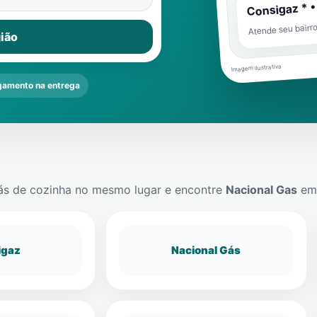
Consigaz * •
Atende seu bairr
ião
Imagem ilustrativa
amento na entrega
ás de cozinha no mesmo lugar e encontre
Nacional Gas
e
igaz
Nacional Gás