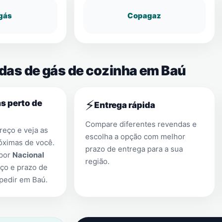
gás
Copagaz
ndas de gás de cozinha em Baú
⚡
s perto de
Entrega rápida
Compare diferentes revendas e
eço e veja as
escolha a opção com melhor
óximas de você.
prazo de entrega para a sua
 por
Nacional
região.
ço e prazo de
 pedir em
Baú
.