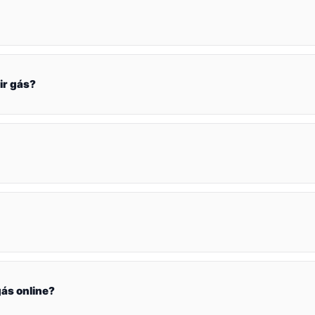
ir gás?
ás online?