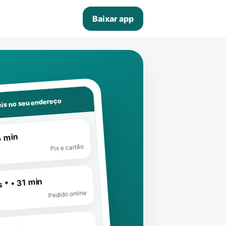
Baixar app
is no seu endereço
4 min
Pix e cartão
 * • 31 min
Pedido online