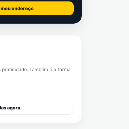
o meu endereço
s praticidade. Também é a forma
das agora