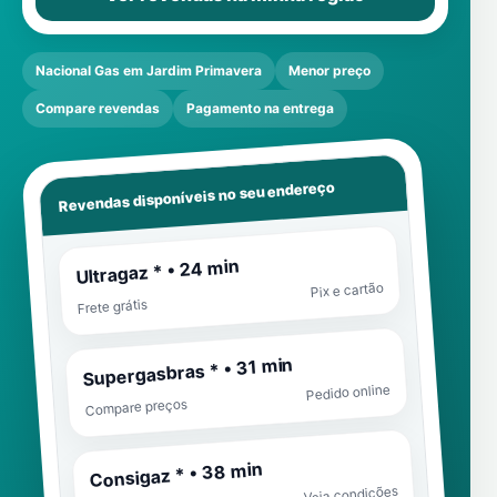
Nacional Gas em Jardim Primavera
Menor preço
Compare revendas
Pagamento na entrega
Revendas disponíveis no seu endereço
Ultragaz * • 24 min
Pix e cartão
Frete grátis
Supergasbras * • 31 min
Pedido online
Compare preços
Consigaz * • 38 min
Veja condições