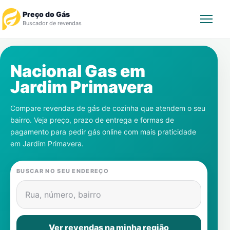
Preço do Gás
Buscador de revendas
Rastrear Pedido
Nacional Gas em
Jardim Primavera
Revendedor
Compare revendas de gás de cozinha que atendem o seu
Notícias
bairro. Veja preço, prazo de entrega e formas de
pagamento para pedir gás online com mais praticidade
Cadastre-se
em
Jardim Primavera
.
Gás
BUSCAR NO SEU ENDEREÇO
Contatos
Rua, número, bairro
Ver revendas na minha região