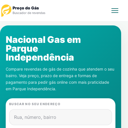
Preço do Gás
Buscador de revendas
Rastrear Pedido
Nacional Gas em
Parque
Revendedor
Independência
Notícias
Compare revendas de gás de cozinha que atendem o seu
bairro. Veja preço, prazo de entrega e formas de
Cadastre-se
pagamento para pedir gás online com mais praticidade
em
Parque Independência
.
Gás
BUSCAR NO SEU ENDEREÇO
Contatos
Rua, número, bairro