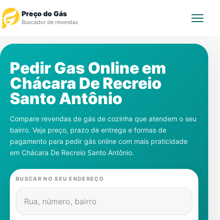
Preço do Gás
Buscador de revendas
Rastrear Pedido
Pedir Gas Online em
Chácara De Recreio
Revendedor
Santo Antônio
Notícias
Compare revendas de gás de cozinha que atendem o seu
bairro. Veja preço, prazo de entrega e formas de
Cadastre-se
pagamento para pedir gás online com mais praticidade
em
Chácara De Recreio Santo Antônio
.
Gás
BUSCAR NO SEU ENDEREÇO
Contatos
Rua, número, bairro