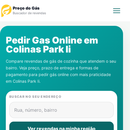
Preço do Gás
Buscador de revendas
Rastrear Pedido
Pedir Gas Online em
Colinas Park Ii
Revendedor
Compare revendas de gás de cozinha que atendem o seu
Notícias
bairro. Veja preço, prazo de entrega e formas de
pagamento para pedir gás online com mais praticidade
Cadastre-se
em
Colinas Park Ii
.
Gás
BUSCAR NO SEU ENDEREÇO
Contatos
Rua, número, bairro
Ver revendas na minha região