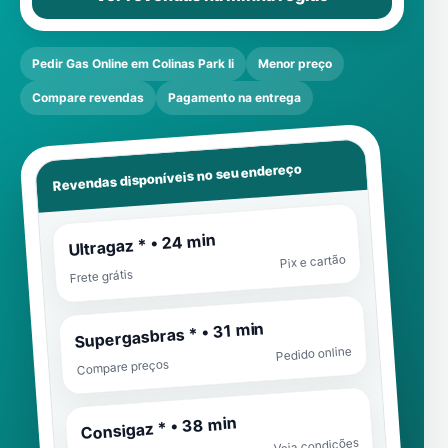
Pedir Gas Online em Colinas Park Ii
Menor preço
Compare revendas
Pagamento na entrega
Revendas disponíveis no seu endereço
Ultragaz * • 24 min
Pix e cartão
Frete grátis
Supergasbras * • 31 min
Pedido online
Compare preços
Consigaz * • 38 min
Veja condições