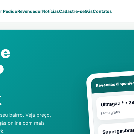
r Pedido
Revendedor
Notícias
Cadastre-se
Gás
Contatos
ne
o
Revendas disponíve
k
Ultragaz * • 2
Frete grátis
eu bairro. Veja preço,
gás online com mais
Supergasbras
rk
.