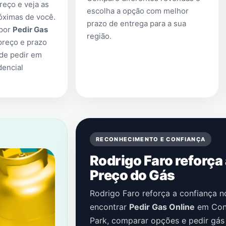
eço e veja as
escolha a opção com melhor
óximas de você.
prazo de entrega para a sua
 por
Pedir Gas
região.
preço e prazo
 de pedir em
encial
RECONHECIMENTO E CONFIANÇA
Rodrigo Faro reforça
Preço do Gás
Rodrigo Faro reforça a confiança 
encontrar
Pedir Gas Online
em
Con
Park
, comparar opções e pedir gás