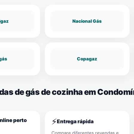
igaz
Nacional Gás
gás
Copagaz
ndas de gás de cozinha em Condomí
⚡
nline perto
Entrega rápida
Compare diferentes revendas e