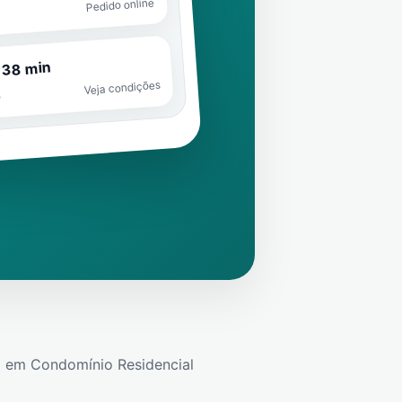
Pedido online
 38 min
Veja condições
o
e
em
Condomínio Residencial