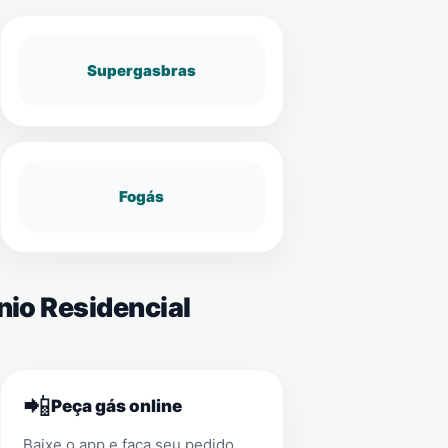
Supergasbras
Fogás
nio Residencial
📲
Peça gás online
Baixe o app e faça seu pedido