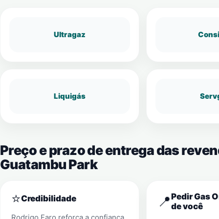
Ultragaz
Cons
Liquigás
Serv
Preço e prazo de entrega das reve
Guatambu Park
⭐
Pedir Gas O
📍
Credibilidade
de você
Rodrigo Faro reforça a confiança