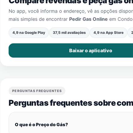
Compare revendas e peça gás onl
No app, você informa o endereço, vê as opções dispo
mais simples de encontrar
Pedir Gas Online
em
Condom
4,9 na Google Play
37,5 mil avaliações
4,9 na App Store
2
Baixar o aplicativo
PERGUNTAS FREQUENTES
Perguntas frequentes sobre com
O que é o Preço do Gás?