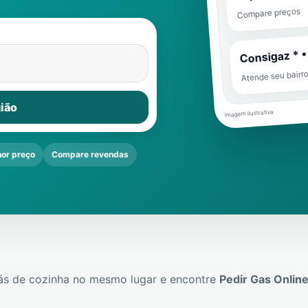
Compare preços
Consigaz * •
Atende seu bairr
ião
Imagem ilustrativa
or preço
Compare revendas
ás de cozinha no mesmo lugar e encontre
Pedir Gas Onlin