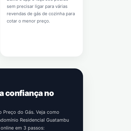
sem precisar ligar para várias
revendas de gás de cozinha para
cotar o menor preço.
 a confiança no
no Preço do Gás. Veja como
domínio Residencial Guatambu
 online em 3 passos: