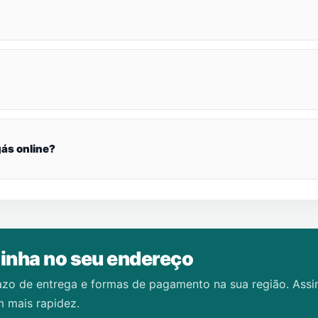
ás online?
inha no seu endereço
azo de entrega e formas de pagamento na sua região. Ass
 mais rapidez.