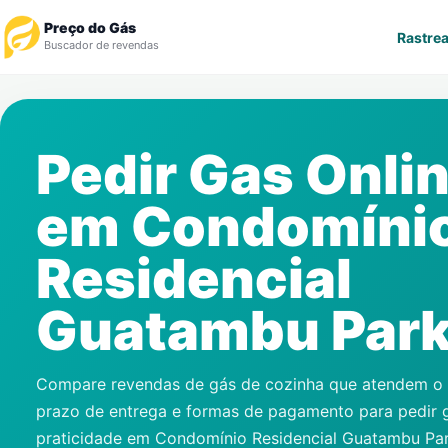
Preço do Gás
Rastrea
Buscador de revendas
Rastrear Pedido
Pedir Gas Onli
Revendedor
em
Condomíni
Notícias
Residencial
Cadastre-se
Guatambu Par
Gás
Contatos
Compare revendas de gás de cozinha que atendem o s
prazo de entrega e formas de pagamento para pedir 
praticidade em
Condomínio Residencial Guatambu Pa