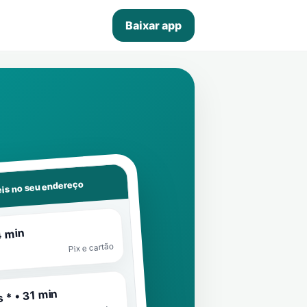
Baixar app
is no seu endereço
4 min
Pix e cartão
 * • 31 min