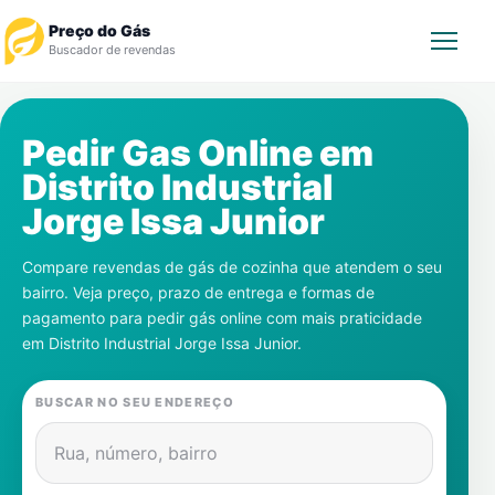
Preço do Gás
Buscador de revendas
Rastrear Pedido
Pedir Gas Online em
Distrito Industrial
Revendedor
Jorge Issa Junior
Notícias
Compare revendas de gás de cozinha que atendem o seu
bairro. Veja preço, prazo de entrega e formas de
Cadastre-se
pagamento para pedir gás online com mais praticidade
em
Distrito Industrial Jorge Issa Junior
.
Gás
BUSCAR NO SEU ENDEREÇO
Contatos
Rua, número, bairro