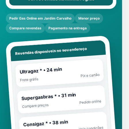
Pedir Gas Online em Jardim Carvalho
Menor preço
Compare revendas
Pagamento na entrega
Revendas disponíveis no seu endereço
Ultragaz * • 24 min
Pix e cartão
Frete grátis
Supergasbras * • 31 min
Pedido online
Compare preços
Consigaz * • 38 min
Veja condições