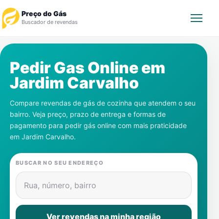
Preço do Gás
Buscador de revendas
Rastrear Pedido
Pedir Gas Online em
Jardim Carvalho
Revendedor
Compare revendas de gás de cozinha que atendem o seu
Notícias
bairro. Veja preço, prazo de entrega e formas de
pagamento para pedir gás online com mais praticidade
Cadastre-se
em
Jardim Carvalho
.
Gás
BUSCAR NO SEU ENDEREÇO
Contatos
Rua, número, bairro
Ver revendas na minha região