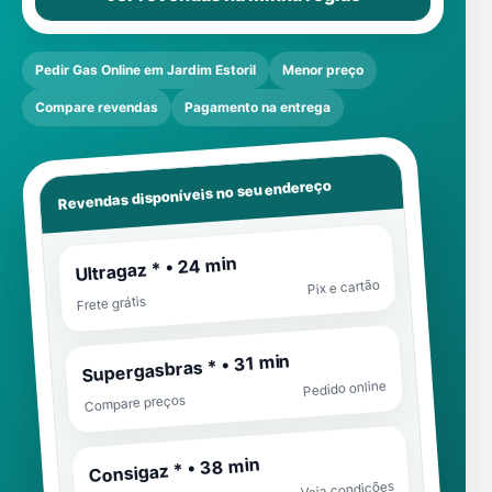
Pedir Gas Online em Jardim Estoril
Menor preço
Compare revendas
Pagamento na entrega
Revendas disponíveis no seu endereço
Ultragaz * • 24 min
Pix e cartão
Frete grátis
Supergasbras * • 31 min
Pedido online
Compare preços
Consigaz * • 38 min
Veja condições