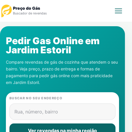
Preço do Gás
Buscador de revendas
Rastrear Pedido
Pedir Gas Online em
Jardim Estoril
Revendedor
Compare revendas de gás de cozinha que atendem o seu
Notícias
bairro. Veja preço, prazo de entrega e formas de
pagamento para pedir gás online com mais praticidade
Cadastre-se
em
Jardim Estoril
.
Gás
BUSCAR NO SEU ENDEREÇO
Contatos
Rua, número, bairro
Ver revendas na minha região