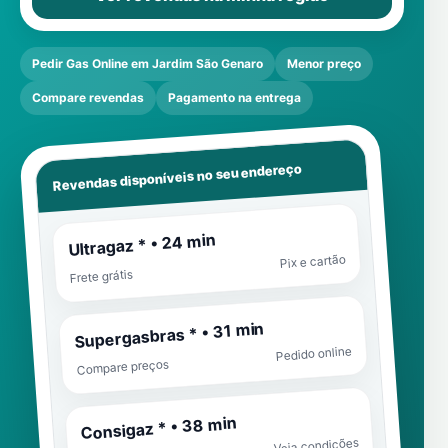
Pedir Gas Online em Jardim São Genaro
Menor preço
Compare revendas
Pagamento na entrega
Revendas disponíveis no seu endereço
Ultragaz * • 24 min
Pix e cartão
Frete grátis
Supergasbras * • 31 min
Pedido online
Compare preços
Consigaz * • 38 min
Veja condições