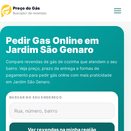
Preço do Gás
Buscador de revendas
Rastrear Pedido
Pedir Gas Online em
Jardim São Genaro
Revendedor
Compare revendas de gás de cozinha que atendem o seu
Notícias
bairro. Veja preço, prazo de entrega e formas de
pagamento para pedir gás online com mais praticidade
Cadastre-se
em
Jardim São Genaro
.
Gás
BUSCAR NO SEU ENDEREÇO
Contatos
Rua, número, bairro
Ver revendas na minha região