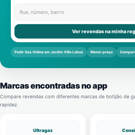
Rua, número, bairro
Ver revendas na minha reg
Pedir Gas Online em Jardim Villa Lobos
Menor preço
Compare
Marcas encontradas no app
Compare revendas com diferentes marcas de botijão de g
rapidez.
Ultragaz
Cons