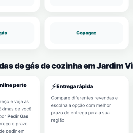
gás
Copagaz
das de gás de cozinha em Jardim Vi
⚡
nline perto
Entrega rápida
Compare diferentes revendas e
eço e veja as
escolha a opção com melhor
óximas de você.
prazo de entrega para a sua
 por
Pedir Gas
região.
preço e prazo
 de pedir em