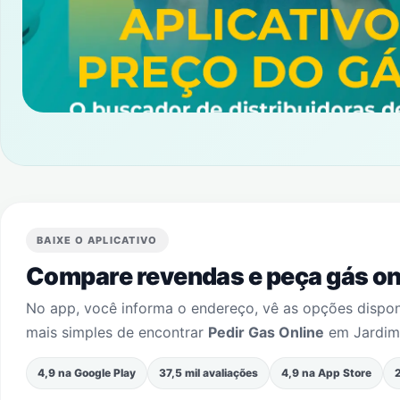
BAIXE O APLICATIVO
Compare revendas e peça gás onl
No app, você informa o endereço, vê as opções dispo
mais simples de encontrar
Pedir Gas Online
em
Jardim
4,9 na Google Play
37,5 mil avaliações
4,9 na App Store
2