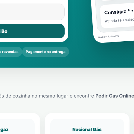
Consigaz * •
Atende seu bairr
ião
Imagem ilustrativa
 revendas
Pagamento na entrega
ás de cozinha no mesmo lugar e encontre
Pedir Gas Onlin
igaz
Nacional Gás