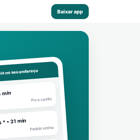
Baixar app
is no seu endereço
4 min
Pix e cartão
 * • 31 min
Pedido online