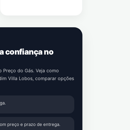
 a confiança no
no Preço do Gás. Veja como
dim Villa Lobos
, comparar opções
ga.
com preço e prazo de entrega.