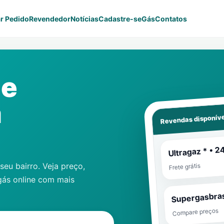
r Pedido
Revendedor
Notícias
Cadastre-se
Gás
Contatos
ne
a
Revendas disponíve
Ultragaz * • 2
eu bairro. Veja preço,
Frete grátis
gás online com mais
Supergasbras
Compare preços