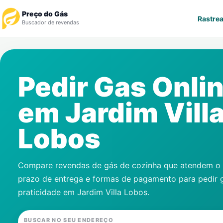
Preço do Gás
Rastrea
Buscador de revendas
Rastrear Pedido
Pedir Gas Onli
Revendedor
em
Jardim Vill
Notícias
Lobos
Cadastre-se
Gás
Compare revendas de gás de cozinha que atendem o s
prazo de entrega e formas de pagamento para pedir 
Contatos
praticidade em
Jardim Villa Lobos
.
BUSCAR NO SEU ENDEREÇO