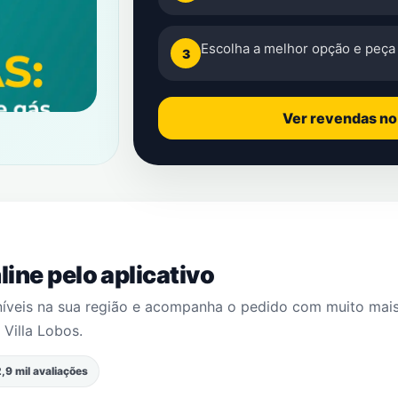
Escolha a melhor opção e peça 
3
Ver revendas n
ine pelo aplicativo
níveis na sua região e acompanha o pedido com muito mai
 Villa Lobos
.
,9 mil avaliações