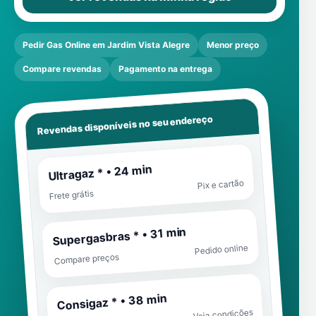
Pedir Gas Online em Jardim Vista Alegre
Menor preço
Compare revendas
Pagamento na entrega
Revendas disponíveis no seu endereço
Ultragaz * • 24 min
Pix e cartão
Frete grátis
Supergasbras * • 31 min
Pedido online
Compare preços
Consigaz * • 38 min
Veja condições