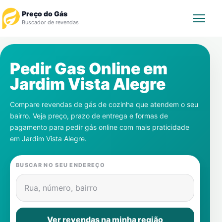
Preço do Gás
Buscador de revendas
Rastrear Pedido
Pedir Gas Online em
Jardim Vista Alegre
Revendedor
Compare revendas de gás de cozinha que atendem o seu
Notícias
bairro. Veja preço, prazo de entrega e formas de
pagamento para pedir gás online com mais praticidade
Cadastre-se
em
Jardim Vista Alegre
.
Gás
BUSCAR NO SEU ENDEREÇO
Contatos
Rua, número, bairro
Ver revendas na minha região