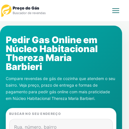
Preço do Gás
Buscador de revendas
Rastrear Pedido
Pedir Gas Online em
Núcleo Habitacional
Revendedor
Thereza Maria
Notícias
Barbieri
Cadastre-se
Compare revendas de gás de cozinha que atendem o seu
bairro. Veja preço, prazo de entrega e formas de
Gás
pagamento para pedir gás online com mais praticidade
em
Núcleo Habitacional Thereza Maria Barbieri
.
Contatos
BUSCAR NO SEU ENDEREÇO
Rua, número, bairro